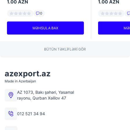
1.00
AZN
1.00
AZN
0
MƏHSULA BAX
MƏ
BÜTÜN TƏKLIFLƏRİ GÖR
azexport.az
Made in Azerbaijan
AZ 1073, Bakı şəhəri, Yasamal
rayonu, Qurban Xəlilov 47
012 521 34 94