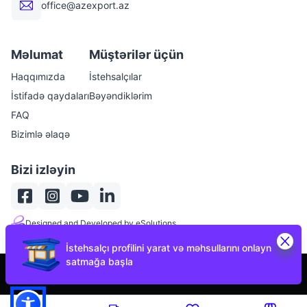
office@azexport.az
Məlumat
Müştərilər üçün
Haqqımızda
İstehsalçılar
İstifadə qaydaları
Bəyəndiklərim
FAQ
Bizimlə əlaqə
Bizi izləyin
Designed and Developed by eSolutions
İstehsalçı profilini yarat və məhsullarını onlayn
satmağa başla
İqtisadi İslahatların Təhlili və Kommunikasiya Mərkəzi
© 2023