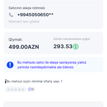
Satıcının əlaqə nömrəsi:
+9945050650**
Nömrəni tam göstər
Qiymət
:
Günün məzənnəsinə uyğun
293.53
499.00
AZN
Bu məhsulu satıcı ilə əlaqə saxlayaraq yalnız
yerində rəsmiləşdirməklə ala bilərsiz.
Bu məhsul üçün minimal sifariş sayı
:
1
0