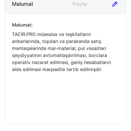
Məlumat
Rəylər
Məlumat
:
TACİR.PRO müəssisə və təşkilatların
anbarlarında, topdan və pərakəndə satış
məntəqələrində mal-material, pul vəsaitləri
qeydiyyatının avtomatlaşdırılması, borclara
operativ nəzarət edilməsi, geniş hesabatların
əldə edilməsi məqsədilə tərtib edilmişdir.